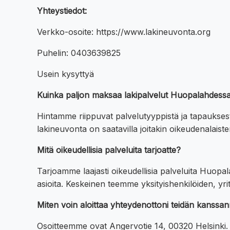
Yhteystiedot:
Verkko-osoite: https://www.lakineuvonta.org
Puhelin: 0403639825
Usein kysyttyä
Kuinka paljon maksaa lakipalvelut Huopalahdess
Hintamme riippuvat palvelutyyppistä ja tapauksest
lakineuvonta on saatavilla joitakin oikeudenalais
Mitä oikeudellisia palveluita tarjoatte?
Tarjoamme laajasti oikeudellisia palveluita Huopal
asioita. Keskeinen teemme yksityishenkilöiden, yri
Miten voin aloittaa yhteydenottoni teidän kanss
Osoitteemme ovat Angervotie 14, 00320 Helsinki.