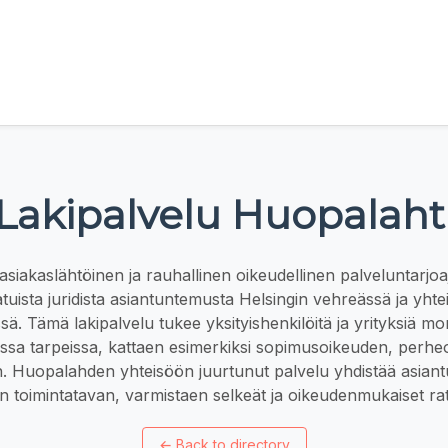
Lakipalvelu Huopalaht
iakaslähtöinen ja rauhallinen oikeudellinen palveluntarjoaj
tuista juridista asiantuntemusta Helsingin vehreässä ja yhtei
ä. Tämä lakipalvelu tukee yksityishenkilöitä ja yrityksiä mo
sissa tarpeissa, kattaen esimerkiksi sopimusoikeuden, perhe
un. Huopalahden yhteisöön juurtunut palvelu yhdistää asian
en toimintatavan, varmistaen selkeät ja oikeudenmukaiset rat
←
Back to directory