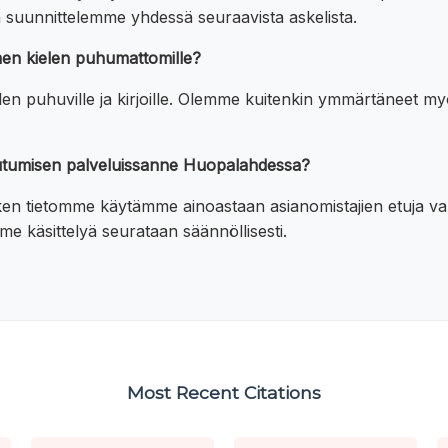
 suunnittelemme yhdessä seuraavista askelista.
men kielen puhumattomille?
n puhuville ja kirjoille. Olemme kuitenkin ymmärtäneet myö
suutumisen palveluissanne Huopalahdessa?
ken tietomme käytämme ainoastaan asianomistajien etuja vart
e käsittelyä seurataan säännöllisesti.
Most Recent Citations