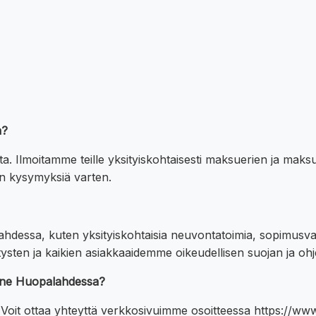
a?
a. Ilmoitamme teille yksityiskohtaisesti maksuerien ja mak
ten kysymyksiä varten.
ahdessa, kuten yksityiskohtaisia neuvontatoimia, sopimusval
tysten ja kaikien asiakkaaidemme oikeudellisen suojan ja ohj
anne Huopalahdessa?
 Voit ottaa yhteyttä verkkosivuimme osoitteessa https://w