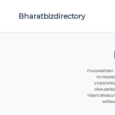
Bharatbizdirectory
Huopalahden as
korkealaa
ympäristöss
oikeudelli
riidanratkais
eettis