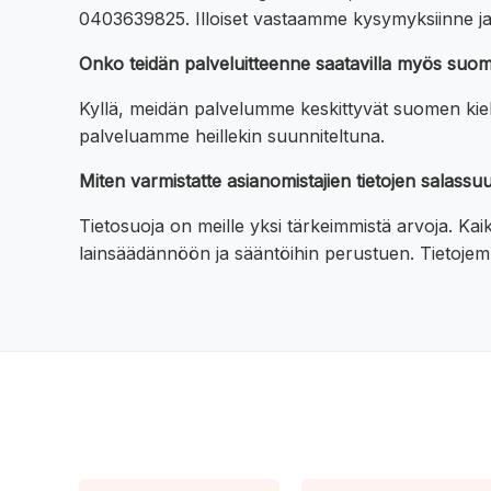
0403639825. Illoiset vastaamme kysymyksiinne ja
Onko teidän palveluitteenne saatavilla myös suo
Kyllä, meidän palvelumme keskittyvät suomen kiele
palveluamme heillekin suunniteltuna.
Miten varmistatte asianomistajien tietojen salas
Tietosuoja on meille yksi tärkeimmistä arvoja. Kai
lainsäädännöön ja sääntöihin perustuen. Tietojemm