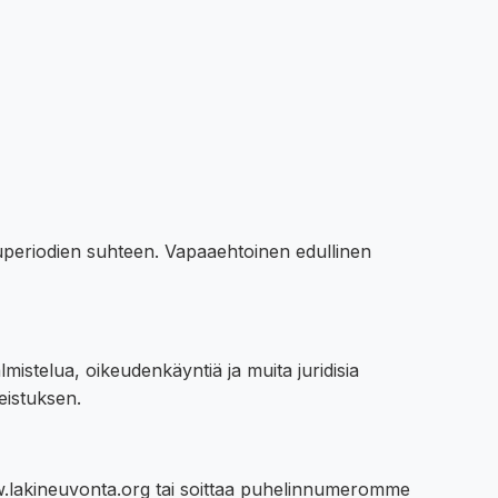
superiodien suhteen. Vapaaehtoinen edullinen
mistelua, oikeudenkäyntiä ja muita juridisia
eistuksen.
ww.lakineuvonta.org tai soittaa puhelinnumeromme