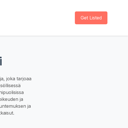
Get Listed
i
a, joka tarjoaa
söllisessä
nipuolisissa
oikeuden ja
tuntemuksen ja
kaisut.