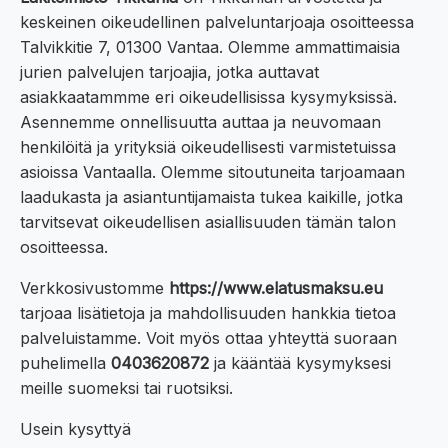
keskeinen oikeudellinen palveluntarjoaja osoitteessa
Talvikkitie 7, 01300 Vantaa. Olemme ammattimaisia
jurien palvelujen tarjoajia, jotka auttavat
asiakkaatammme eri oikeudellisissa kysymyksissä.
Asennemme onnellisuutta auttaa ja neuvomaan
henkilöitä ja yrityksiä oikeudellisesti varmistetuissa
asioissa Vantaalla. Olemme sitoutuneita tarjoamaan
laadukasta ja asiantuntijamaista tukea kaikille, jotka
tarvitsevat oikeudellisen asiallisuuden tämän talon
osoitteessa.
Verkkosivustomme
https://www.elatusmaksu.eu
tarjoaa lisätietoja ja mahdollisuuden hankkia tietoa
palveluistamme. Voit myös ottaa yhteyttä suoraan
puhelimella
0403620872
ja kääntää kysymyksesi
meille suomeksi tai ruotsiksi.
Usein kysyttyä