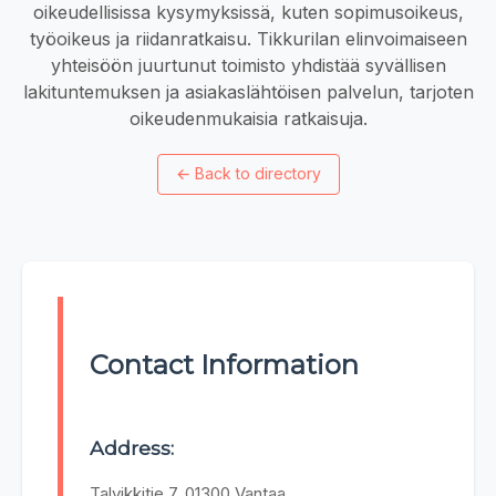
oikeudellisissa kysymyksissä, kuten sopimusoikeus,
työoikeus ja riidanratkaisu. Tikkurilan elinvoimaiseen
yhteisöön juurtunut toimisto yhdistää syvällisen
lakituntemuksen ja asiakaslähtöisen palvelun, tarjoten
oikeudenmukaisia ratkaisuja.
←
Back to directory
Contact Information
Address:
Talvikkitie 7, 01300 Vantaa