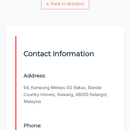
←
Back to directory
Contact Information
Address:
94, Kampung Melayu SG Bakau, Bandar
Country Homes, Rawang, 48000 Selangor,
Malaysia
Phone: