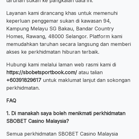
taruhan sukan ke pangkalan data ini.
Layanan kami dirancang khas untuk memenuhi
keperluan penggemar sukan di kawasan 94,
Kampung Melayu SG Bakau, Bandar Country
Homes, Rawang, 48000 Selangor. Platform kami
memudahkan taruhan secara langsung dan memberi
akses ke perkhidmatan hiburan terbaik.
Hubungi kami melalui laman web rasmi kami di
https://sbobetsportbook.com/
atau talian
+60391829617
untuk maklumat lanjut dan sokongan
perkhidmatan.
FAQ
1. Di manakah saya boleh menikmati perkhidmatan
SBOBET Casino Malaysia?
Semua perkhidmatan SBOBET Casino Malaysia