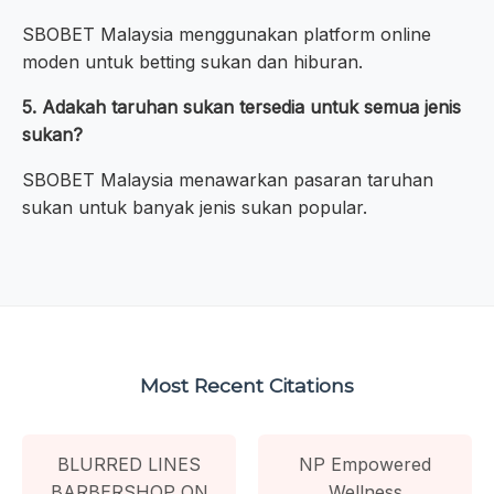
SBOBET Malaysia menggunakan platform online
moden untuk betting sukan dan hiburan.
5. Adakah taruhan sukan tersedia untuk semua jenis
sukan?
SBOBET Malaysia menawarkan pasaran taruhan
sukan untuk banyak jenis sukan popular.
Most Recent Citations
BLURRED LINES
NP Empowered
BARBERSHOP ON
Wellness